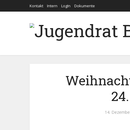
Kontakt
Intern
LogIn
Dokumente
Weihnacht
24.
14. Dezembe