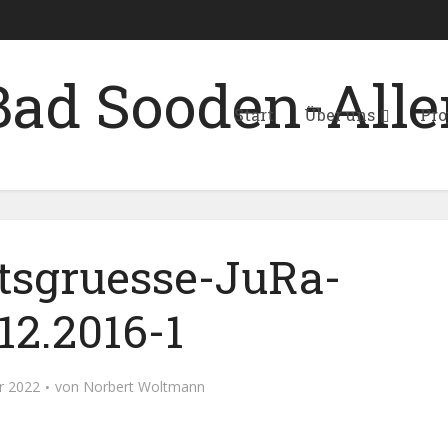
Start
Über uns
Pro
sgruesse-JuRa-
12.2016-1
r 2022
von
Norbert Woltmann